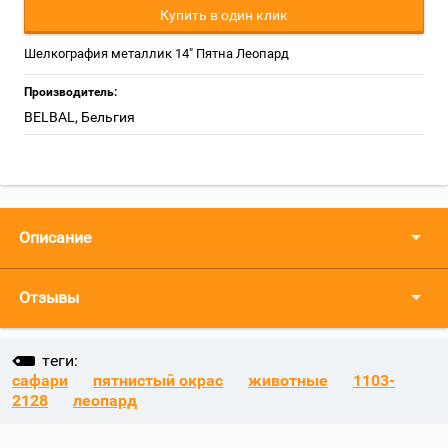
Купить в один клик
Шелкография металлик 14" Пятна Леопард
Производитель:
BELBAL, Бельгия
Описание
Отзывы
теги:
сафари
пятнистый окрас
животные
1103-
2128
леопард