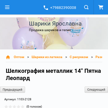
+79882390008
Шарики Ярославна
Продажа шариков и гелия
Оптом
Шарики из латекса
С рисунком
Разное
Шелкография металлик 14" Пятна
Леопард
Предыдущий
Следующий
Артикул:
1103-2128
(0 голосов)