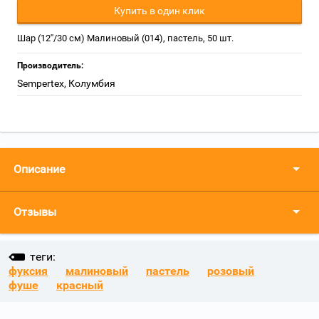
Купить в один клик
Шар (12''/30 см) Малиновый (014), пастель, 50 шт.
Производитель:
Sempertex, Колумбия
Описание
Отзывы
теги:
фуксия
малиновый
пастель
розовый
фуше
красный