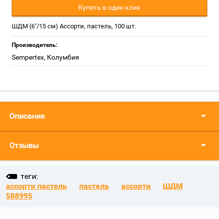
Купить в один клик
ШДМ (6''/15 см) Ассорти, пастель, 100 шт.
Производитель:
Sempertex, Колумбия
Описание
Отзывы
теги:
ассорти пастель
пастель
ассорти
ШДМ
588995