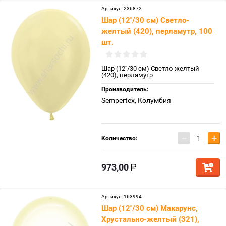
Артикул:
236872
Шар (12''/30 см) Светло-
желтый (420), перламутр, 100
шт.
Шар (12''/30 см) Светло-желтый
(420), перламутр
Производитель:
Sempertex, Колумбия
−
+
Количество:
973,00
Артикул:
163994
Шар (12''/30 см) Макарунс,
Хрустально-желтый (321),