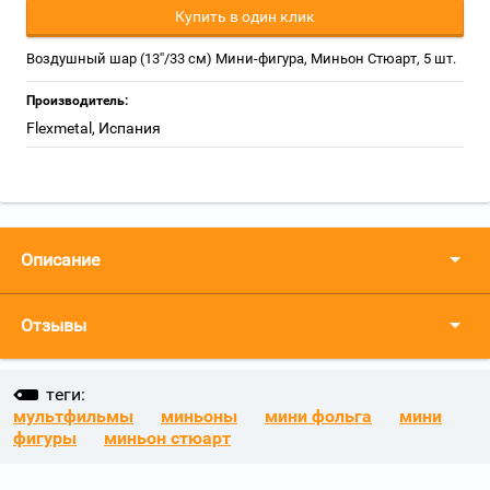
Купить в один клик
Воздушный шар (13''/33 см) Мини-фигура, Миньон Стюарт, 5 шт.
Производитель:
Flexmetal, Испания
Описание
Отзывы
теги:
мультфильмы
миньоны
мини фольга
мини
фигуры
миньон стюарт