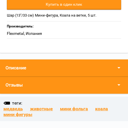
Купить в один клик
Шар (13''/33 см) Мини-фигура, Коала на ветке, 5 шт.
Производитель:
Flexmetal, Испания
Описание
Отзывы
теги:
медведь
животные
мини фольга
коала
мини фигуры